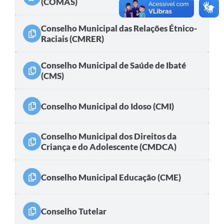
(COMAS)
Conselho Municipal das Relações Étnico-
Raciais (CMRER)
Conselho Municipal de Saúde de Ibaté
(CMS)
Conselho Municipal do Idoso (CMI)
Conselho Municipal dos Direitos da
Criança e do Adolescente (CMDCA)
Conselho Municipal Educação (CME)
Conselho Tutelar