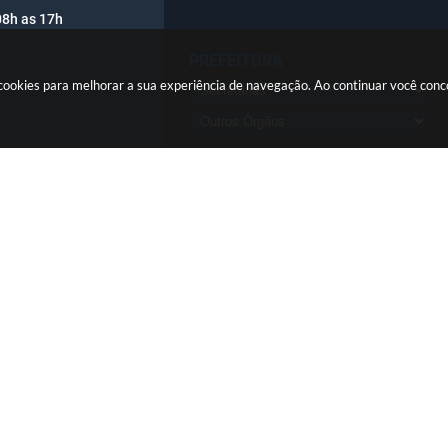
08h as 17h
PREFEITURA
sa cookies para melhorar a sua experiência de navegação. Ao continuar você co
OUVIDORIA
ersão do Sistema:
3.5.3 - 19/06/2026
Portal atualizado em:
05/08/2026
© Copyright Instar - 2006-2026. Todos os direitos reservados - Instar Tecnologia