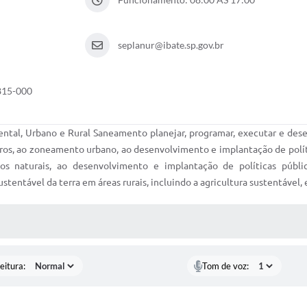
seplanur@ibate.sp.gov.br
815-000
al, Urbano e Rural Saneamento planejar, programar, executar e desenv
tros, ao zoneamento urbano, ao desenvolvimento e implantação de polí
s naturais, ao desenvolvimento e implantação de políticas públi
tentável da terra em áreas rurais, incluindo a agricultura sustentável, e
 MÍDIAS
eitura:
Tom de voz: