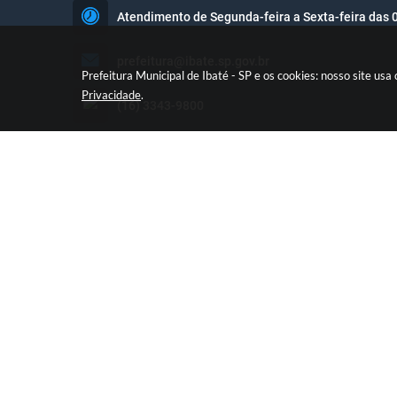
Atendimento de Segunda-feira a Sexta-feira das 
prefeitura@ibate.sp.gov.br
Prefeitura Municipal de Ibaté - SP e os cookies: nosso site u
Privacidade
.
(16) 3343-9800
45.355.575/0001-65
V