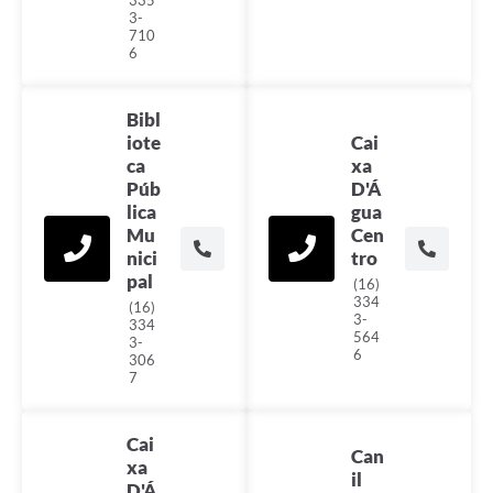
335
3-
710
6
Bibl
iote
Cai
ca
xa
Púb
D'Á
lica
gua
Mu
Cen
nici
tro
pal
(16)
334
(16)
3-
334
564
3-
6
306
7
Cai
Can
xa
il
D'Á