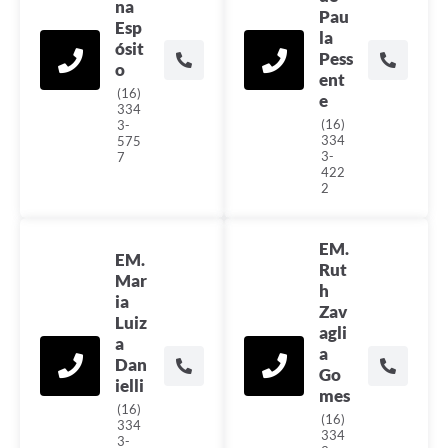
na
Pau
Esp
la
ósit
Pess
o
ent
(16)
e
334
(16)
3-
334
575
3-
7
422
2
EM.
EM.
Rut
Mar
h
ia
Zav
Luiz
agli
a
a
Dan
Go
ielli
mes
(16)
(16)
334
334
3-