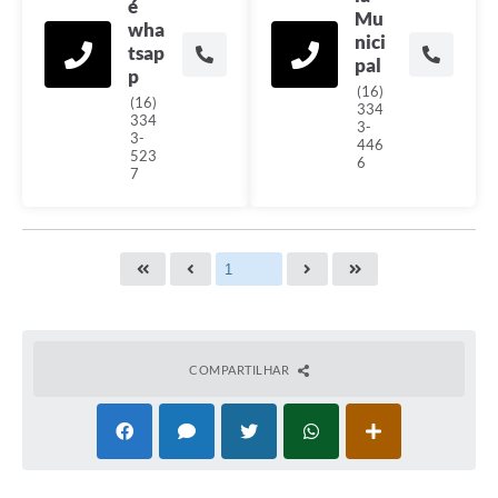
é
Mu
wha
nici
tsap
pal
p
(16)
(16)
334
334
3-
3-
446
523
6
7
COMPARTILHAR