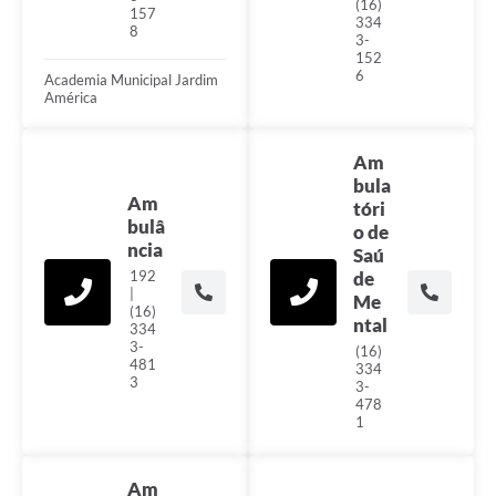
(16)
157
334
8
3-
152
6
Academia Municipal Jardim
América
Am
bula
Am
tóri
bulâ
o de
ncia
Saú
192
de
|
Me
(16)
ntal
334
3-
(16)
481
334
3
3-
478
1
Am