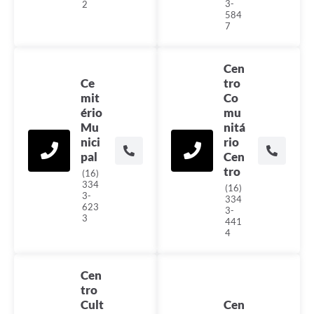
3-
2
584
7
Cen
Ce
tro
mit
Co
ério
mu
Mu
nitá
nici
rio
pal
Cen
tro
(16)
334
(16)
3-
334
623
3-
3
441
4
Cen
tro
Cult
Cen