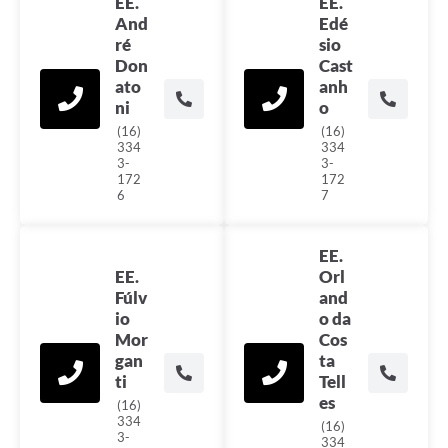
EE.
EE.
And
Edé
ré
sio
Don
Cast
ato
anh
ni
o
(16)
(16)
334
334
3-
3-
172
172
6
7
EE.
EE.
Orl
Fúlv
and
io
o da
Mor
Cos
gan
ta
ti
Tell
es
(16)
334
(16)
3-
334