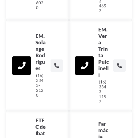
3-
602
465
0
2
EM.
EM.
Ver
Sola
a
nge
Trin
Rod
ta
rigu
Pulc
es
inell
i
(16)
334
(16)
3-
334
212
3-
0
115
7
ETE
Far
C de
mác
Ibat
ia