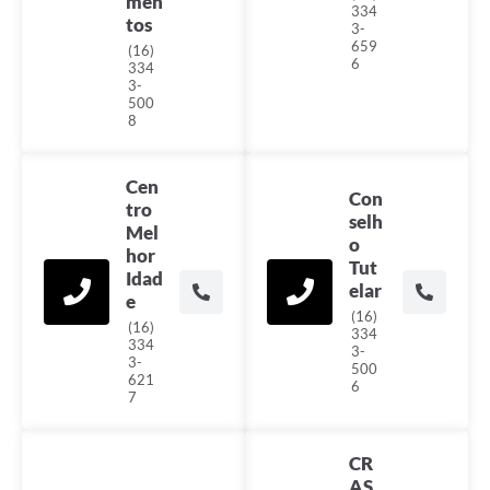
men
334
tos
3-
659
(16)
6
334
3-
500
8
Cen
Con
tro
selh
Mel
o
hor
Tut
Idad
elar
e
(16)
(16)
334
334
3-
3-
500
621
6
7
CR
AS