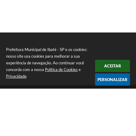
Prefeitura Municipal de Ibaté - SP e os cookies:
nosso site usa cookies para melhorar a sua
experiência de navegação. Ao continuar você
ACEITAR
concorda com a nossa
Política de Cookies
e
Privacidade
.
PERSONALIZAR
Telefone: (16) 3343-9800
Endereço: Av. São João N° 1771 - Centro | CEP: 14815-019
Atendimento de Segunda-feira a Sexta-feira das 08h as 17h
CNPJ: 45.355.575/0001-65
Prefeitura Municipal de Ibaté - SP
Versão do Sistema:
3.5.3 - 19/06/2026