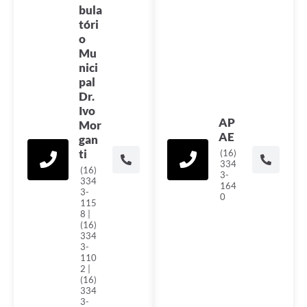
bula
tóri
o
Mu
nici
pal
Dr.
Ivo
AP
Mor
AE
gan
ti
(16)
334
(16)
3-
334
164
3-
0
115
8 |
(16)
334
3-
110
2 |
(16)
334
3-