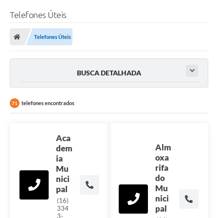
Telefones Úteis
Telefones Úteis
BUSCA DETALHADA
telefones encontrados
71
Aca
Alm
dem
oxa
ia
rifa
Mu
do
nici
Mu
pal
nici
(16)
pal
334
3-