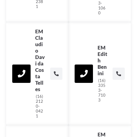
238
3-
1
106
0
EM
Cla
udi
EM
o
Edit
Dav
h
i da
Ben
Cos
ini
ta
(16)
Tell
335
es
3-
710
(16)
3
212
0-
042
1
EM