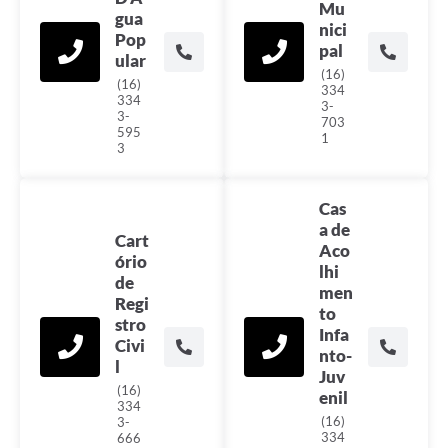
Mu
gua
nici
Pop
pal
ular
(16)
(16)
334
334
3-
3-
703
595
1
3
Cas
a de
Cart
Aco
ório
lhi
de
men
Regi
to
stro
Infa
Civi
nto-
l
Juv
(16)
enil
334
(16)
3-
334
666