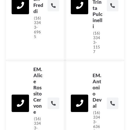
Trin
Fred
ta
di
Pulc
(16)
inell
334
i
3-
696
(16)
5
334
3-
115
7
EM.
Alic
EM.
e
Ant
Ros
oni
sito
o
Cer
Dev
von
al
e
(16)
334
(16)
3-
334
636
3-