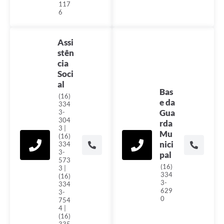
117
6
Assi
stên
cia
Soci
al
Bas
(16)
e da
334
Gua
3-
304
rda
3 |
Mu
(16)
nici
334
3-
pal
573
(16)
3 |
334
(16)
3-
334
629
3-
0
754
4 |
(16)