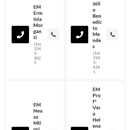
Júli
EM
o
Erm
Ben
ínia
edic
Mor
to
gan
Me
ti
nde
(16)
s
334
(16)
3-
334
302
3-
3
626
1
EM
Pro
fª
EM
Ver
Neu
a
sa
Hel
Mil
ena
ori