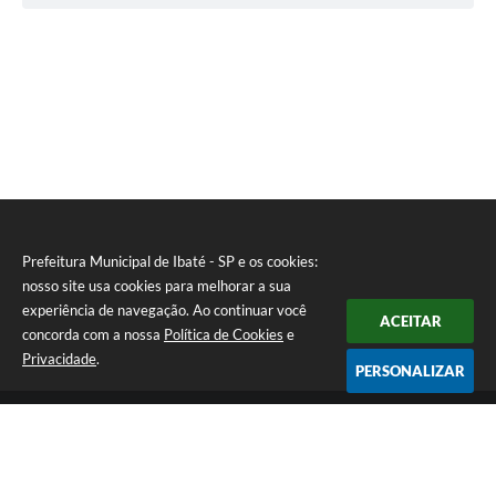
Prefeitura Municipal de Ibaté - SP e os cookies:
nosso site usa cookies para melhorar a sua
experiência de navegação. Ao continuar você
ACEITAR
concorda com a nossa
Política de Cookies
e
Privacidade
.
PERSONALIZAR
Telefone: (16) 3343-9800
Endereço: Av. São João N° 1771 - Centro | CEP: 14815-019
Atendimento de Segunda-feira a Sexta-feira das 08h as 17h
CNPJ: 45.355.575/0001-65