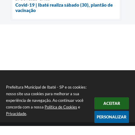
Covid-19 | Ibaté realiza sábado (30), plantão de
vacinação
Prefeitura Municipal de Ibaté - SP e os cookies:
nosso site usa cookies para melhorar a sua
experiência de navegação. Ao continuar você
ACEITAR
concorda com a nossa
Política de Cookies
e
Privacidade
.
PERSONALIZAR
Telefone: (16) 3343-9800