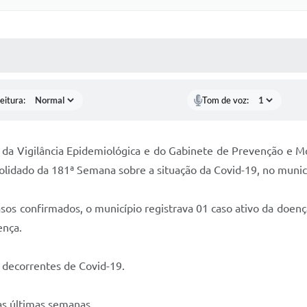
 MÍDIAS
RECEBA NOTÍCIAS
eitura:
Tom de voz:
s da Vigilância Epidemiológica e do Gabinete de Prevenção e M
olidado da 181ª Semana sobre a situação da Covid-19, no munic
asos confirmados, o município registrava 01 caso ativo da doen
ença.
 decorrentes de Covid-19.
s últimas semanas.