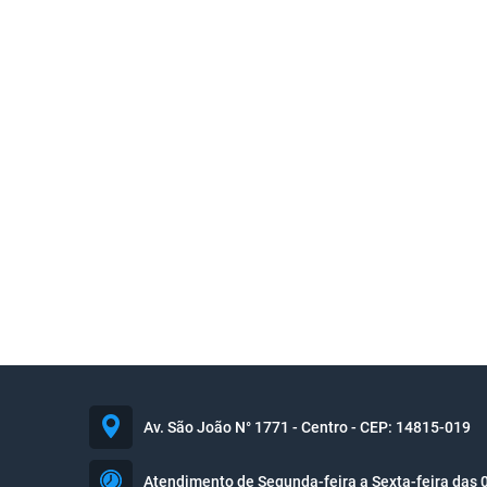
Av. São João N° 1771 - Centro - CEP: 14815-019
Atendimento de Segunda-feira a Sexta-feira das 