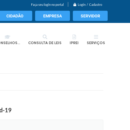
Login / Cadastro
Faça seu login no portal
CIDADÃO
EMPRESA
SERVIDOR
NSELHOS...
CONSULTA DE LEIS
IPREI
SERVIÇOS
id-19