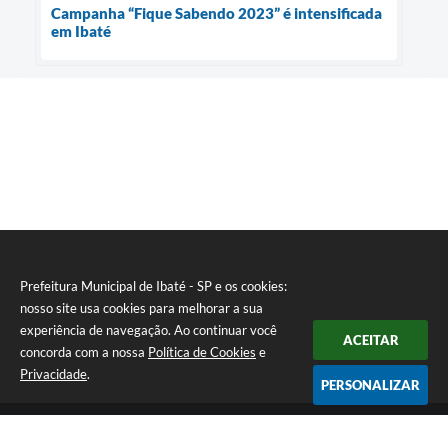
Campanha “Fique Sabendo 2023” é intensificada
em Ibaté
Prefeitura Municipal de Ibaté - SP e os cookies:
nosso site usa cookies para melhorar a sua
experiência de navegação. Ao continuar você
ACEITAR
concorda com a nossa
Política de Cookies
e
Privacidade
.
PERSONALIZAR
Telefone: (16) 3343-9800