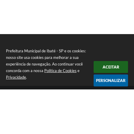
Prefeitura Municipal de Ibaté - SP e os cookies:
nosso site usa cookies para melhorar a sua
experiência de navegação. Ao continuar você
ACEITAR
concorda com a nossa
Política de Cookies
e
Privacidade
.
PERSONALIZAR
Telefone: (16) 3343-9800
Endereço: Av. São João N° 1771 - Centro | CEP: 14815-019
Atendimento de Segunda-feira a Sexta-feira das 08h as 17h
CNPJ: 45.355.575/0001-65
Prefeitura Municipal de Ibaté - SP
Versão do Sistema:
3.5.3 - 19/06/2026