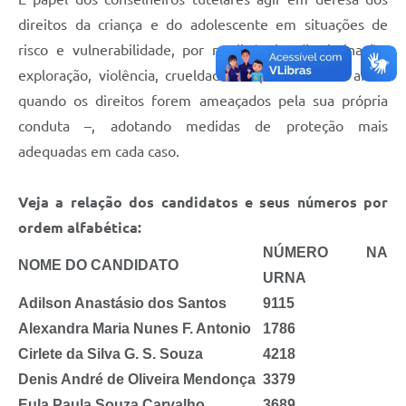
direitos da criança e do adolescente em situações de
risco e vulnerabilidade, por negligência, discriminação,
exploração, violência, crueldade e opressão – ou ainda
quando os direitos forem ameaçados pela sua própria
conduta –, adotando medidas de proteção mais
adequadas em cada caso.
Veja a relação dos candidatos e seus números por
ordem alfabética:
NÚMERO NA
NOME DO CANDIDATO
URNA
Adilson Anastásio dos Santos
9115
Alexandra Maria Nunes F. Antonio
1786
Cirlete da Silva G. S. Souza
4218
Denis André de Oliveira Mendonça
3379
Eula Paula Souza Carvalho
3689