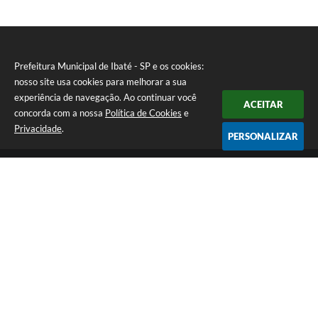
Prefeitura Municipal de Ibaté - SP e os cookies:
nosso site usa cookies para melhorar a sua
experiência de navegação. Ao continuar você
ACEITAR
concorda com a nossa
Política de Cookies
e
Privacidade
.
PERSONALIZAR
Telefone: (16) 3343-9800
Endereço: Av. São João N° 1771 - Centro | CEP: 14815-019
Atendimento de Segunda-feira a Sexta-feira das 08h as 17h
CNPJ: 45.355.575/0001-65
Prefeitura Municipal de Ibaté - SP
Versão do Sistema:
3.5.3 - 19/06/2026
Portal atualizado em:
07/08/2026 15:59
Dados Abertos