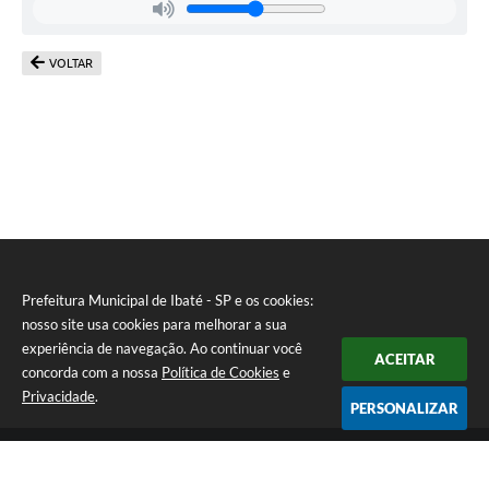
VOLTAR
Prefeitura Municipal de Ibaté - SP e os cookies:
nosso site usa cookies para melhorar a sua
experiência de navegação. Ao continuar você
ACEITAR
concorda com a nossa
Política de Cookies
e
Privacidade
.
PERSONALIZAR
Telefone: (16) 3343-9800
Endereço: Av. São João N° 1771 - Centro | CEP: 14815-019