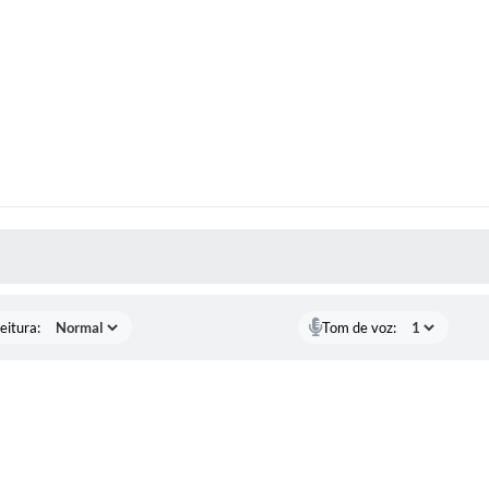
 MÍDIAS
eitura:
Tom de voz: