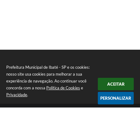
Prefeitura Municipal de Ibaté - SP e os cookies:
nosso site usa cookies para melhorar a sua
experiência de navegação. Ao continuar você
ACEITAR
concorda com a nossa
Política de Cookies
e
Privacidade
.
PERSONALIZAR
Telefone: (16) 3343-9800
Endereço: Av. São João N° 1771 - Centro | CEP: 14815-019
Atendimento de Segunda-feira a Sexta-feira das 08h as 17h
CNPJ: 45.355.575/0001-65
Prefeitura Municipal de Ibaté - SP